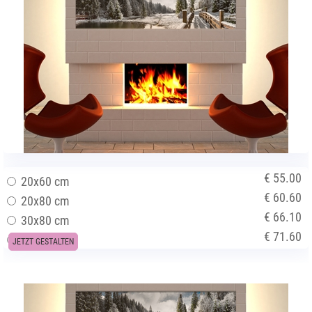
€ 55.00
20x60 cm
€ 60.60
20x80 cm
€ 66.10
30x80 cm
€ 71.60
30x105 cm
JETZT GESTALTEN