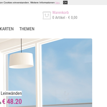
 von Cookies einverstanden. Weitere Informationen
hier
.
OK
Warenkorb
0
Artikel -
€ 0,00
KARTEN
THEMEN
i Leinwänden
€ 48.20
ab