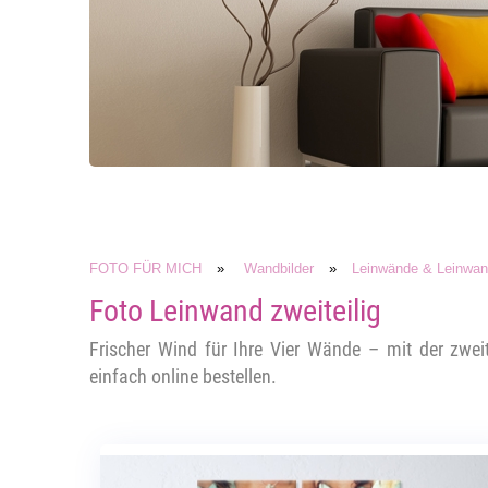
FOTO FÜR MICH
»
Wandbilder
»
Leinwände & Leinwand
Foto Leinwand zweiteilig
Frischer Wind für Ihre Vier Wände – mit der zw
einfach online bestellen.