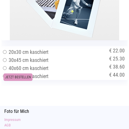
€ 22.00
20x30 cm kaschiert
€ 25.30
30x45 cm kaschiert
€ 38.60
40x60 cm kaschiert
€ 44.00
50x75 cm kaschiert
JETZT BESTELLEN
Foto für Mich
Impressum
AGB