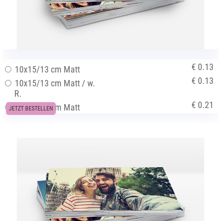
€ 0.13
10x15/13 cm Matt
€ 0.13
10x15/13 cm Matt / w.
R.
€ 0.21
13x18/16 cm Matt
JETZT BESTELLEN