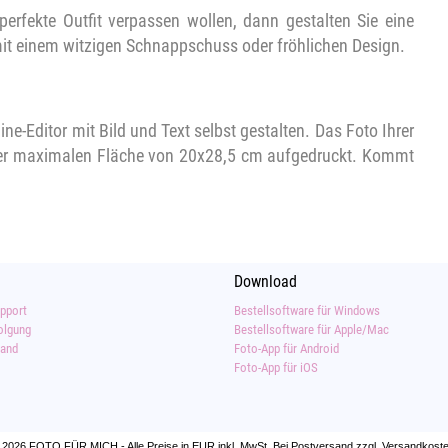
erfekte Outfit verpassen wollen, dann gestalten Sie eine
it einem witzigen Schnappschuss oder fröhlichen Design.
ne-Editor mit Bild und Text selbst gestalten. Das Foto Ihrer
iner maximalen Fläche von 20x28,5 cm aufgedruckt. Kommt
Download
pport
Bestellsoftware für Windows
olgung
Bestellsoftware für Apple/Mac
sand
Foto-App für Android
Foto-App für iOS
 2026 FOTO FÜR MICH - Alle Preise in EUR inkl. MwSt. Bei Postversand zzgl. Versandkoste